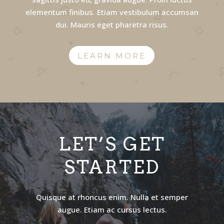
elementum finibus. Etiam vestibulum accumsan
dui. Mauris eget pharetra risus.
LEARN MORE
LET’S GET
STARTED
Quisque at rhoncus enim. Nulla et semper
augue. Etiam ac cursus lectus.